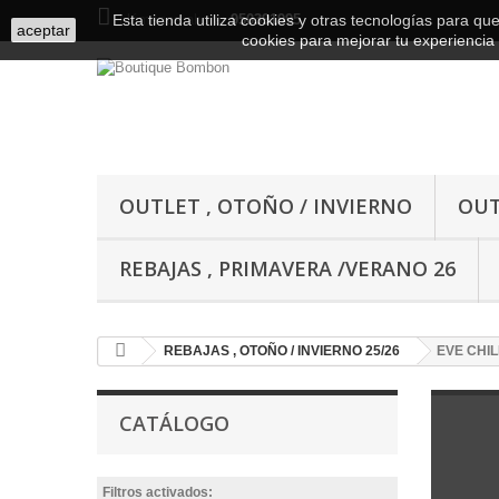
Esta tienda utiliza cookies y otras tecnologías para q
Llámenos ahora:
950391995
aceptar
cookies para mejorar tu experiencia 
OUTLET , OTOÑO / INVIERNO
OUT
REBAJAS , PRIMAVERA /VERANO 26
REBAJAS , OTOÑO / INVIERNO 25/26
EVE CHI
CATÁLOGO
Filtros activados: