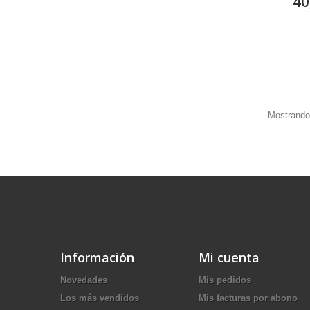
40
Mostrando 
Información
Mi cuenta
Novedades
Mis pedidos
Los más vendidos
Mis facturas por abono