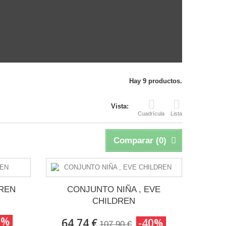
Hay 9 productos.
Vista:
Cuadrícula
Lista
Comparar (
0
)
DREN
CONJUNTO NIÑA , EVE
CHILDREN
0%
64,74 €
-40%
107,90 €