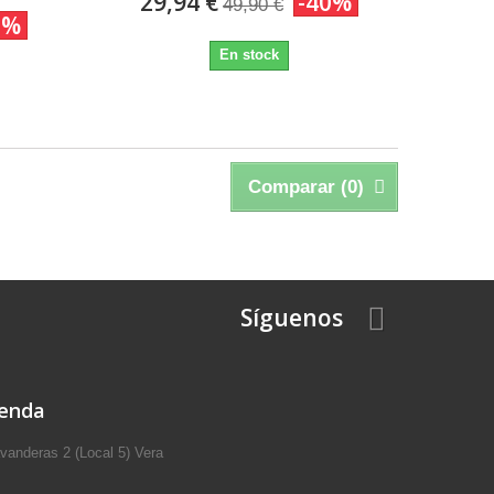
29,94 €
-40%
49,90 €
0%
En stock
Comparar (
0
)
Síguenos
ienda
anderas 2 (Local 5) Vera