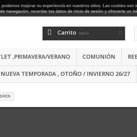
ue podamos mejorar su experiencia en nuestros sitios.
Las cookies son 
de navegación, recordar tus datos de inicio de sesión y ofrecerte un in
Carrito
vacío
LET ,PRIMAVERA/VERANO
COMUNIÓN
REB
NUEVA TEMPORADA , OTOÑO / INVIERNO 26/27
LDREN