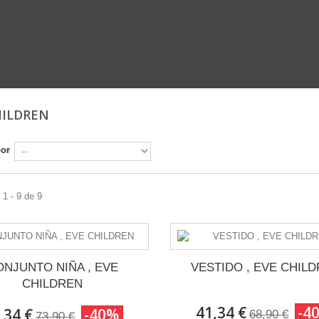
HILDREN
por
1 - 9 de 9
ONJUNTO NIÑA , EVE
VESTIDO , EVE CHIL
CHILDREN
41,34 €
-4
,34 €
-40%
68,90 €
73,90 €