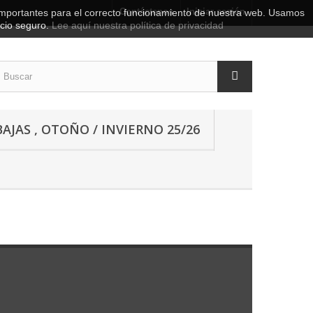
Contáctenos
Iniciar sesión
importantes para el correcto funcionamiento de nuestra web. Usamos
icio seguro.
Lee aquí nuestra política de privacidad
AJAS , OTOÑO / INVIERNO 25/26