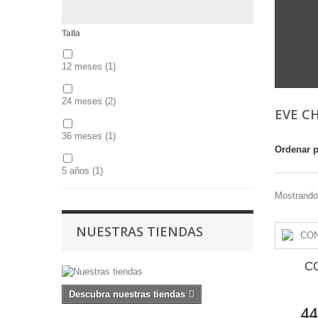
Talla
12 meses
(1)
24 meses
(2)
EVE C
36 meses
(1)
Ordenar 
5 años
(1)
Mostrando 
6 años
(3)
NUESTRAS TIENDAS
7 años
(1)
C
8 años
(4)
Descubra nuestras tiendas
44
10 años
(2)