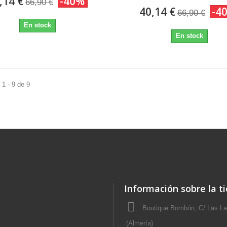
,14 €
-40%
66,90 €
40,14 €
-4
66,90 €
En stock
En stock
1 - 9 de 9
Información sobre la t
Boutique Bombón, C/ Las Lav
(Almería)