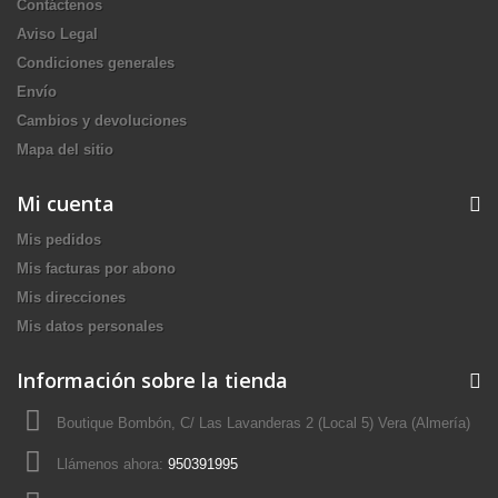
Contáctenos
Aviso Legal
Condiciones generales
Envío
Cambios y devoluciones
Mapa del sitio
Mi cuenta
Mis pedidos
Mis facturas por abono
Mis direcciones
Mis datos personales
Información sobre la tienda
Boutique Bombón, C/ Las Lavanderas 2 (Local 5) Vera (Almería)
Llámenos ahora:
950391995