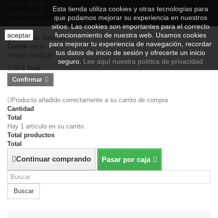
Iniciar sesión
Esta tienda utiliza cookies y otras tecnologías para
Contáctenos
que podamos mejorar su experiencia en nuestros
Llámenos ahora:
950391995
sitios.
Las cookies son importantes para el correcto
aceptar
funcionamiento de nuestra web. Usamos cookies
para mejorar tu experiencia de navegación, recordar
Carrito
vacío
tus datos de inicio de sesión y ofrecerte un inicio
Ningún producto
seguro.
Lee aquí nuestra política de privacidad
0,00 €
Total
Confirmar
Producto añadido correctamente a su carrito de compra
Cantidad
Total
Hay 1 artículo en su carrito.
Total productos
Total
Continuar comprando
Pasar por caja
Buscar