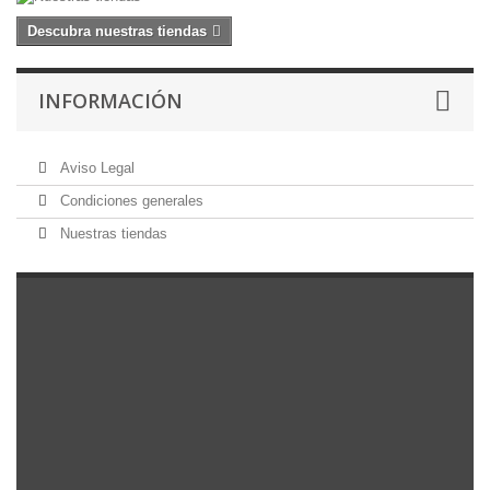
6 años
(4)
Descubra nuestras tiendas
8 años
(7)
INFORMACIÓN
10 años
(7)
Aviso Legal
12 años
(4)
Condiciones generales
14 años
(4)
Nuestras tiendas
Talla Única
(1)