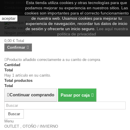
Iniciar sesión
Esta tienda utiliza cookies y otras tecnologías para que
Contáctenos
podamos mejorar su experiencia en nuestros sitios.
Las
Llámenos ahora:
cookies son importantes para el correcto funcionamiento
950391995
aceptar
de nuestra web. Usamos cookies para mejorar tu
experiencia de navegación, recordar tus datos de inicio
Carrito
vacío
de sesión y ofrecerte un inicio seguro.
Lee aquí nuestra
Ningún producto
política de privacidad
0,00 €
Total
Confirmar
Producto añadido correctamente a su carrito de compra
Cantidad
Total
Hay 1 artículo en su carrito.
Total productos
Total
Continuar comprando
Pasar por caja
Buscar
Menu
OUTLET , OTOÑO / INVIERNO