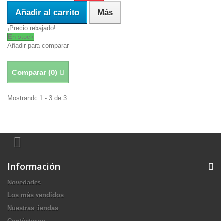
Añadir al carrito
Más
¡Precio rebajado!
En stock
Añadir para comparar
Comparar (
0
)
Mostrando 1 - 3 de 3
Información
Novedades
Los más vendidos
Nuestras tiendas
Contáctenos