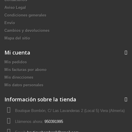
Aviso Legal
Condiciones generales
Envío
Cambios y devoluciones
Mapa del sitio
Mi cuenta
Mis pedidos
Mis facturas por abono
Mis direcciones
Mis datos personales
Información sobre la tienda
Boutique Bombón, C/ Las Lavanderas 2 (Local 5) Vera (Almería)
Llámenos ahora:
950391995