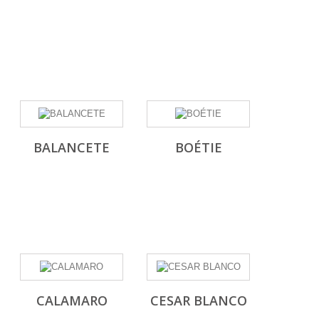
14 años
(11)
MOKKA BY EVA CASTRO
(5)
Talla Única
(10)
MON PETIT BOMBÓN
(37)
NINI
(3)
NOMA FERNANDEZ
(2)
BALANCETE
BOÉTIE
PAZ RODRIGUEZ
(3)
PILAR BATANERO
(46)
PIO PIO
(5)
SIGAR
(9)
CALAMARO
CESAR BLANCO
SPAGNOLO
(3)