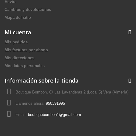
Envío
Cambios y devoluciones
Mapa del sitio
Mi cuenta
Mis pedidos
Mis facturas por abono
Mis direcciones
Mis datos personales
Información sobre la tienda
Boutique Bombón, C/ Las Lavanderas 2 (Local 5) Vera (Almería)
Llámenos ahora:
950391995
Email:
boutiquebombon1@gmail.com