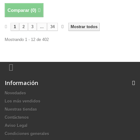
Comparar (
0
)
1
2
3
...
34
Mostrar todos
Mostrando 1 - 12 de 402
Información
Novedades
Los más vendidos
Nuestras tiendas
Contáctenos
Aviso Legal
Condiciones generales